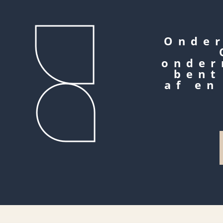
Onder
onder
bent
af en