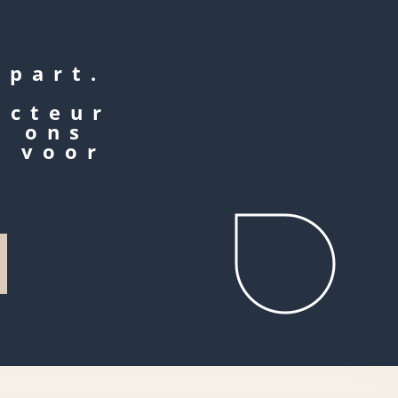
apart.
d
ecteur
p ons
r voor