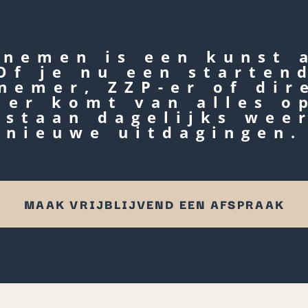
nemen is een kunst 
Of je nu een starten
nemer, ZZP-er of dir
 er komt van alles o
 staan dagelijks wee
nieuwe uitdagingen.
MAAK VRIJBLIJVEND EEN AFSPRAAK